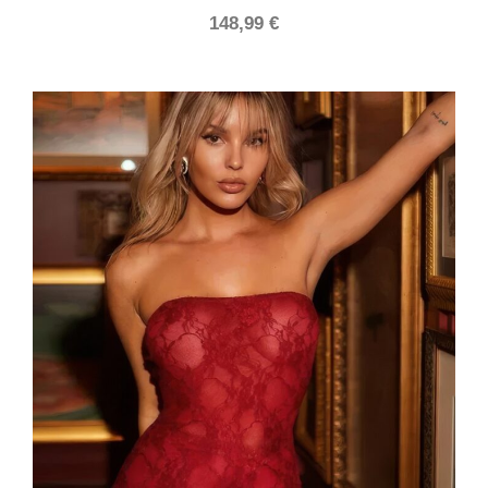
148,99
€