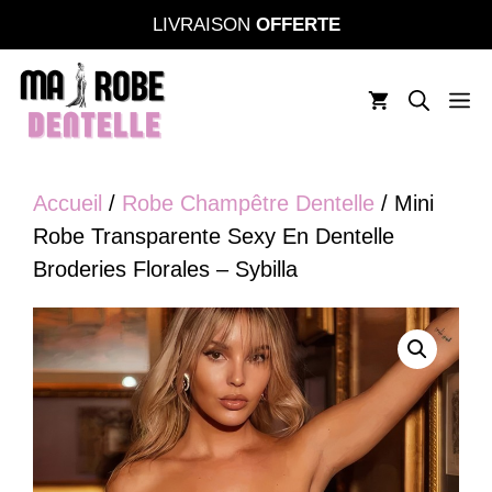
Aller
LIVRAISON
OFFERTE
au
contenu
M
Accueil
/
Robe Champêtre Dentelle
/ Mini
Robe Transparente Sexy En Dentelle
Broderies Florales – Sybilla