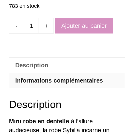
783 en stock
-
+
Ajouter au panier
quantité
de
Mini
Robe
Description
Transparente
Sexy
Informations complémentaires
En
Dentelle
Description
Broderies
Florales
–
Mini robe en dentelle
à l’allure
Sybilla
audacieuse, la robe Sybilla incarne un