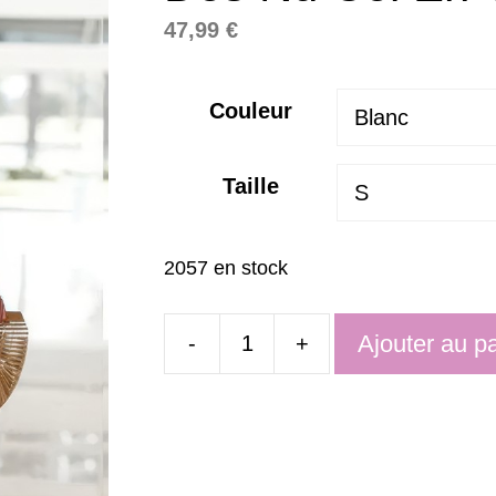
47,99
€
Couleur
Taille
2057 en stock
Ajouter au p
-
+
quantité
de
Robe
Trapèze
Bohème