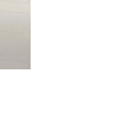
En
Dentelle
Dos
Nu
Col
En
V
–
Zayana