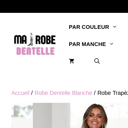
Aller
au
contenu
PAR COULEUR
PAR MANCHE
Accueil
/
Robe Dentelle Blanche
/ Robe Trapè