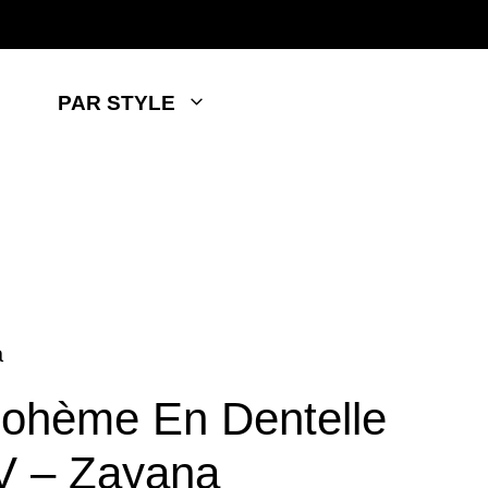
PAR STYLE
a
ohème En Dentelle
V – Zayana