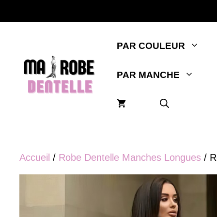
Aller
au
contenu
PAR COULEUR
PAR MANCHE
Accueil
/
Robe Dentelle Manches Longues
/ R