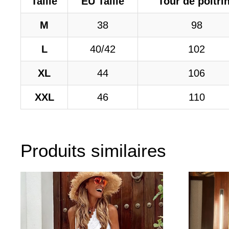
Taille
EU Taille
Tour de poitri
M
38
98
L
40/42
102
XL
44
106
XXL
46
110
Produits similaires