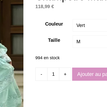
118,99
€
Couleur
Taille
994 en stock
Ajouter au p
-
+
quantité
de
Robe
Maxi
Dentelle