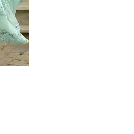
Brodée
Champêtre
Manches
Longues
–
Théa