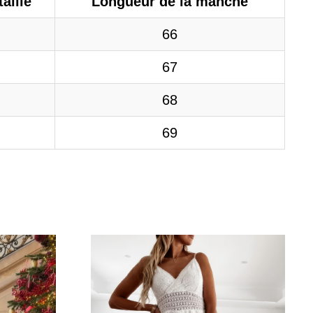
aille
Longueur de la manche
66
67
68
69