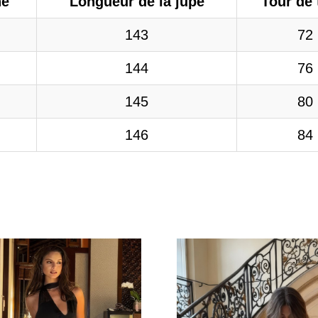
ne
Longueur de la jupe
Tour de t
143
72
144
76
145
80
146
84