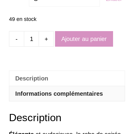
49 en stock
-
+
Ajouter au panier
quantité
de
Robe
De
Description
Soirée
Grande
Informations complémentaires
Taille
Haut
Description
En
Dentelle
–