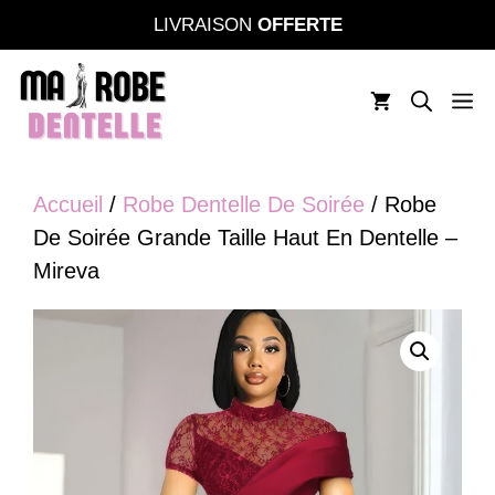
Aller
LIVRAISON
OFFERTE
au
contenu
M
Accueil
/
Robe Dentelle De Soirée
/ Robe
De Soirée Grande Taille Haut En Dentelle –
Mireva