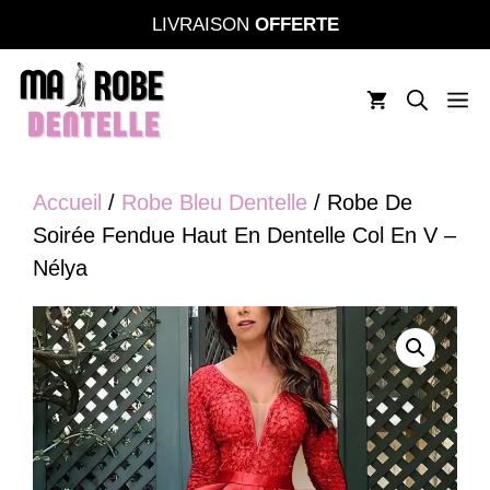
Aller
LIVRAISON
OFFERTE
au
contenu
M
Accueil
/
Robe Bleu Dentelle
/ Robe De
Soirée Fendue Haut En Dentelle Col En V –
Nélya