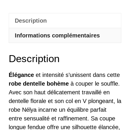
Robe
De
Description
Soirée
Fendue
Informations complémentaires
Haut
En
Description
Dentelle
Col
En
Élégance
et intensité s’unissent dans cette
V
robe dentelle bohème
à couper le souffle.
–
Avec son haut délicatement travaillé en
Nélya
dentelle florale et son col en V plongeant, la
robe Nélya incarne un équilibre parfait
entre sensualité et raffinement. Sa coupe
longue fendue offre une silhouette élancée,