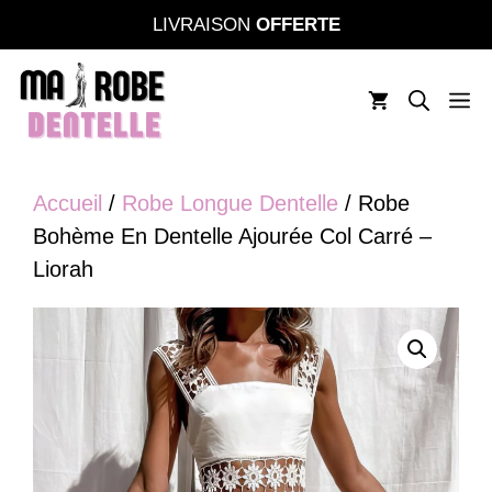
Aller
LIVRAISON
OFFERTE
au
contenu
M
Accueil
/
Robe Longue Dentelle
/ Robe
Bohème En Dentelle Ajourée Col Carré –
Liorah