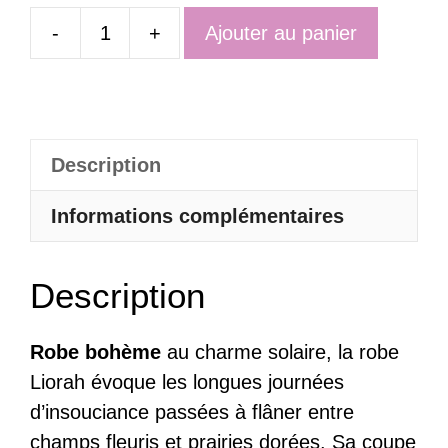
-
+
Ajouter au panier
quantité
de
Robe
Bohème
Description
En
Dentelle
Informations complémentaires
Ajourée
Col
Description
Carré
–
Liorah
Robe bohème
au charme solaire, la robe
Liorah évoque les longues journées
d’insouciance passées à flâner entre
champs fleuris et prairies dorées. Sa coupe