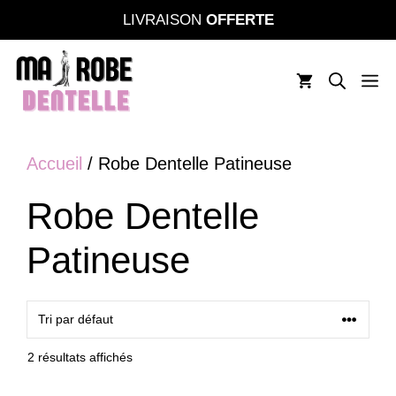
Aller
LIVRAISON
OFFERTE
au
contenu
M
Accueil
/ Robe Dentelle Patineuse
Robe Dentelle
Patineuse
2 résultats affichés